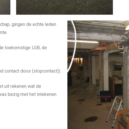
chap, gingen de echte leden
mte.
 de toekomstige LGB, de
nd contact doos (stopcontact)).
et uit rekenen wat de
was bezig met het intekenen