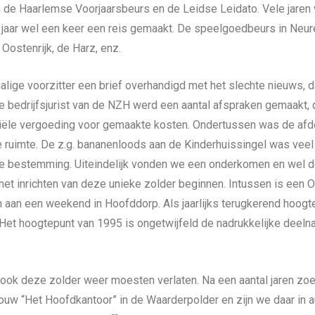
n de Haarlemse Voorjaarsbeurs en de Leidse Leidato. Vele jare
aar wel een keer een reis gemaakt. De speelgoedbeurs in Neurenb
Oostenrijk, de Harz, enz.
ige voorzitter een brief overhandigd met het slechte nieuws, d
 bedrijfsjurist van de NZH werd een aantal afspraken gemaakt, d
ciële vergoeding voor gemaakte kosten. Ondertussen was de af
ruimte. De z.g. bananenloods aan de Kinderhuissingel was veel
ere bestemming. Uiteindelijk vonden we een onderkomen en wel 
het inrichten van deze unieke zolder beginnen. Intussen is een 
an een weekend in Hoofddorp. Als jaarlijks terugkerend hoogt
 Het hoogtepunt van 1995 is ongetwijfeld de nadrukkelijke dee
ook deze zolder weer moesten verlaten. Na een aantal jaren zoe
bouw “Het Hoofdkantoor” in de Waarderpolder en zijn we daar in 