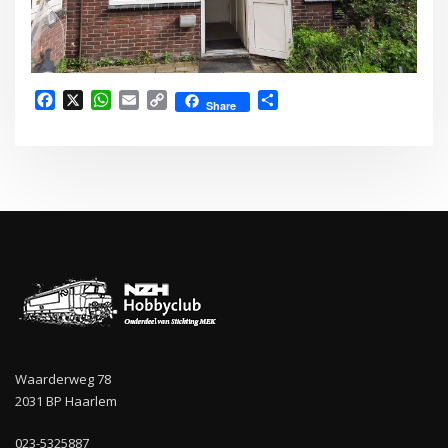
Facebook
X
WhatsApp
Email
Copy
Delen
Share
Link
Waarderweg 78
2031 BP Haarlem
023-5325887