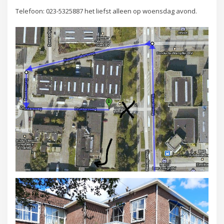
Telefoon: 023-5325887 het liefst alleen op woensdag avond.