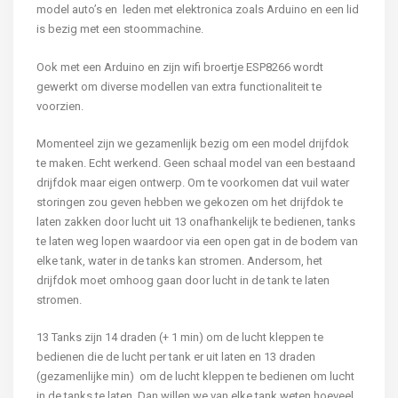
model auto’s en leden met elektronica zoals Arduino en een lid
is bezig met een stoommachine.
Ook met een Arduino en zijn wifi broertje ESP8266 wordt
gewerkt om diverse modellen van extra functionaliteit te
voorzien.
Momenteel zijn we gezamenlijk bezig om een model drijfdok
te maken. Echt werkend. Geen schaal model van een bestaand
drijfdok maar eigen ontwerp. Om te voorkomen dat vuil water
storingen zou geven hebben we gekozen om het drijfdok te
laten zakken door lucht uit 13 onafhankelijk te bedienen, tanks
te laten weg lopen waardoor via een open gat in de bodem van
elke tank, water in de tanks kan stromen. Andersom, het
drijfdok moet omhoog gaan door lucht in de tank te laten
stromen.
13 Tanks zijn 14 draden (+ 1 min) om de lucht kleppen te
bedienen die de lucht per tank er uit laten en 13 draden
(gezamenlijke min) om de lucht kleppen te bedienen om lucht
in de tanks te laten. Dan willen we van elke tank weten hoeveel