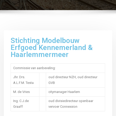
Stichting Modelbouw
Erfgoed Kennemerland &
Haarlemmermeer
Commissie van aanbeveling:
Jhr. Drs.
oud directeur NZH, oud directeur
A.L.F.M. Testa
GVB
M. de Vries
citymanager Haarlem
Ing. C.J.de
oud divisiedirecteur openbaar
Graaff
vervoer Connexxion