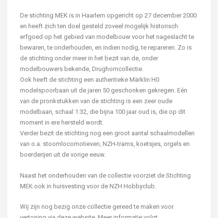
De stichting MEK is in Haarlem opgericht op 27 december 2000
en heeft zich ten doel gesteld zoveel mogelijk historisch
erfgoed op het gebied van modelbouw voor het nageslacht te
bewaren, te onderhouden, en indien nodig, te repareren. Zo is
de stichting onder meer in het bezit van de, onder
modelbouwers bekende, Drughorncollectie.
Ook heeft de stichting een authentieke Märklin H0
modelspoorbaan uit de jaren 50 geschonken gekregen. Eén
van de pronkstukken van de stichting is een zeer oude
modelbaan, schaal 1:32, die bijna 100 jaar oud is, die op dit
moment in ere hersteld wordt.
Verder bezit de stichting nog een groot aantal schaalmodellen
van o.a. stoomlocomotieven, NZH-trams, koetsjes, orgels en
boerderijen uit de vorige eeuw.
Naast het onderhouden van de collectie voorziet de Stichting
MEK ook in huisvesting voor de NZH Hobbyclub.
Wij zijn nog bezig onze collectie gereed te maken voor
vertoning via deze website. Meer informatie volgt.