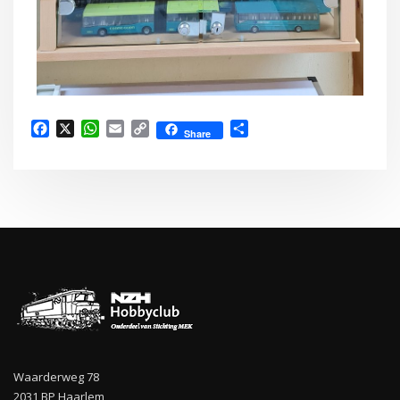
Facebook
X
WhatsApp
Email
Copy
Delen
Share
Link
Waarderweg 78
2031 BP Haarlem