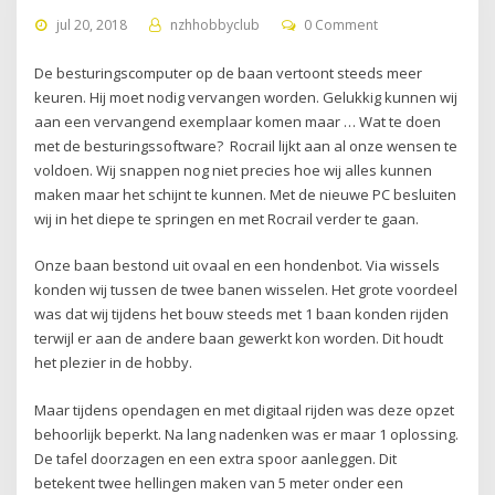
jul 20, 2018
nzhhobbyclub
0 Comment
De besturingscomputer op de baan vertoont steeds meer
keuren. Hij moet nodig vervangen worden. Gelukkig kunnen wij
aan een vervangend exemplaar komen maar … Wat te doen
met de besturingssoftware? Rocrail lijkt aan al onze wensen te
voldoen. Wij snappen nog niet precies hoe wij alles kunnen
maken maar het schijnt te kunnen. Met de nieuwe PC besluiten
wij in het diepe te springen en met Rocrail verder te gaan.
Onze baan bestond uit ovaal en een hondenbot. Via wissels
konden wij tussen de twee banen wisselen. Het grote voordeel
was dat wij tijdens het bouw steeds met 1 baan konden rijden
terwijl er aan de andere baan gewerkt kon worden. Dit houdt
het plezier in de hobby.
Maar tijdens opendagen en met digitaal rijden was deze opzet
behoorlijk beperkt. Na lang nadenken was er maar 1 oplossing.
De tafel doorzagen en een extra spoor aanleggen. Dit
betekent twee hellingen maken van 5 meter onder een