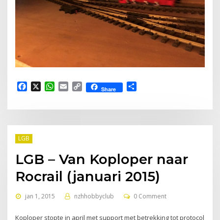
Facebook
X
WhatsApp
Email
Copy
Delen
Share
Link
LGB
LGB – Van Koploper naar
Rocrail (januari 2015)
jan 1, 2015
nzhhobbyclub
0 Comment
Koploper stopte in april met support met betrekking tot protocol