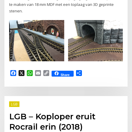
te maken van 18 mm MDF met een toplaag van 3D geprinte
stenen.
Facebook
X
WhatsApp
Email
Copy
Delen
Share
Link
LGB
LGB – Koploper eruit
Rocrail erin (2018)