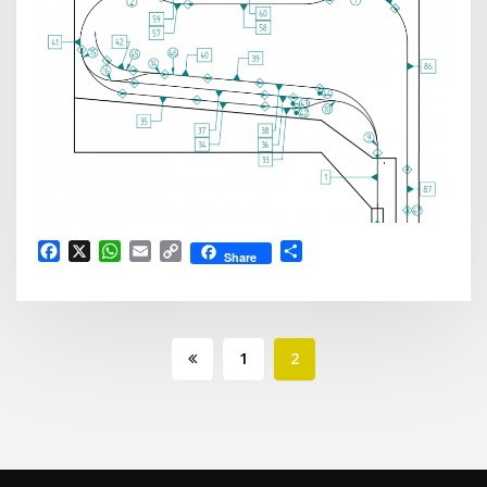
Facebook
X
WhatsApp
Email
Copy
Delen
Share
Link
Berichten
1
2
paginering