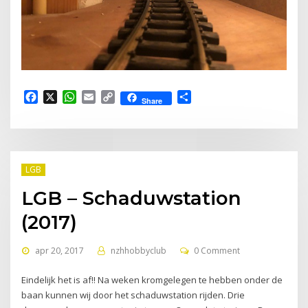
Facebook
X
WhatsApp
Email
Copy
Delen
Share
Link
LGB
LGB – Schaduwstation
(2017)
apr 20, 2017
nzhhobbyclub
0 Comment
Eindelijk het is af!! Na weken kromgelegen te hebben onder de
baan kunnen wij door het schaduwstation rijden. Drie