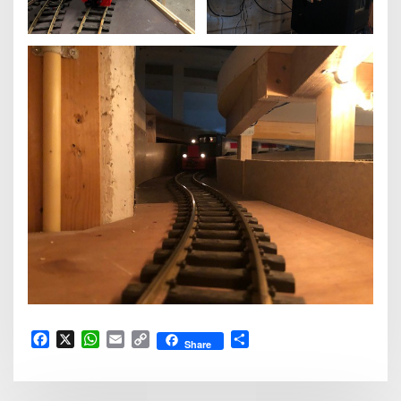
Facebook
X
WhatsApp
Email
Copy
Delen
Share
Link