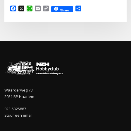
Facebook
X
WhatsApp
Email
Copy
Delen
Share
Link
Waarderweg 78
2031 BP Haarlem
023-5325887
Stuur een email