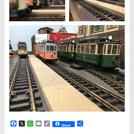
Facebook
X
WhatsApp
Email
Copy
Delen
Share
Link