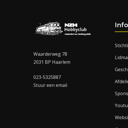
Inf
Stich
Waarderweg 78
Lidma
2031 BP Haarlem
Gesch
023-5325887
Afdel
Stuur een email
Spon
Youtu
Websi