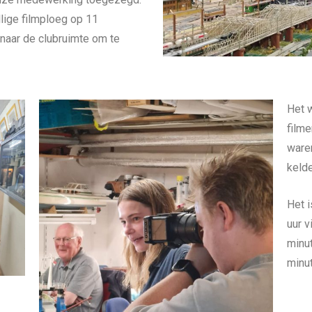
lige filmploeg op 11
aar de clubruimte om te
Het 
film
ware
kelde
Het i
uur v
minut
minut