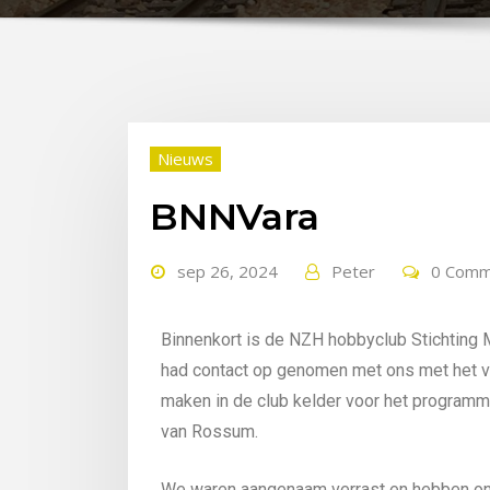
Nieuws
BNNVara
sep 26, 2024
Peter
0 Comm
Binnenkort is de NZH hobbyclub Stichting
had contact op genomen met ons met het 
maken in de club kelder voor het progra
van Rossum.
We waren aangenaam verrast en hebben o