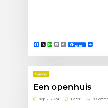
Facebook
X
WhatsApp
Email
Copy
Delen
Share
Link
Nieuws
Een openhuis
sep 2, 2024
Peter
0 Comme