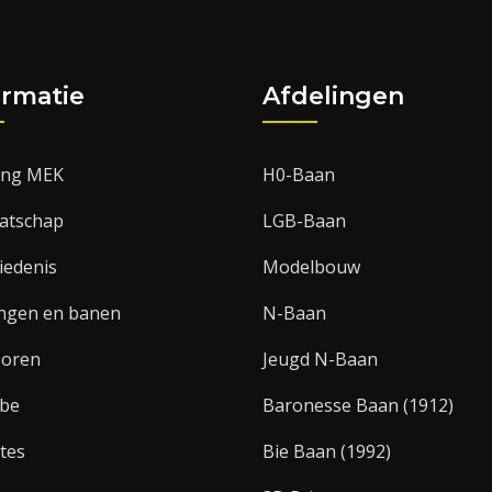
ormatie
Afdelingen
ting MEK
H0-Baan
atschap
LGB-Baan
iedenis
Modelbouw
ingen en banen
N-Baan
soren
Jeugd N-Baan
be
Baronesse Baan (1912)
tes
Bie Baan (1992)