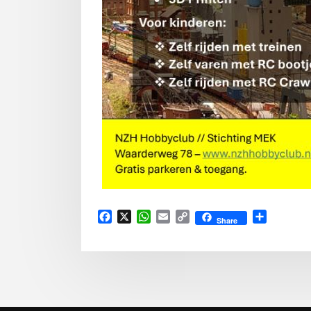
Facebook
X
WhatsApp
Email
Copy
Delen
Share
Link