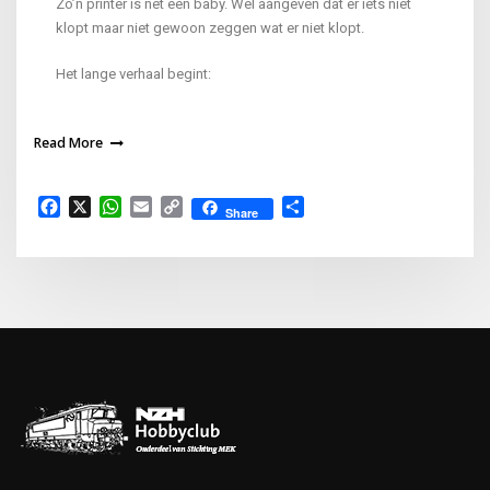
Zo’n printer is net een baby. Wel aangeven dat er iets niet
klopt maar niet gewoon zeggen wat er niet klopt.
Het lange verhaal begint:
Read More
Facebook
X
WhatsApp
Email
Copy
Delen
Share
Link