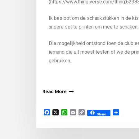
(https://www.thingiverse.com/thing:6298
Ik besloot om de schaakstukken in de kis
andere set te printen om mee te schaken.
Die mogelijkheid ontstond toen de club ee
iemand die uit moest testen of we de prin
gebruiken.
Read More
Facebook
X
WhatsApp
Email
Copy
Delen
Share
Link