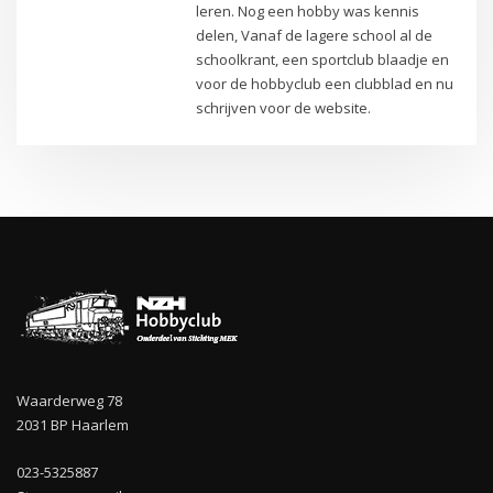
leren. Nog een hobby was kennis
delen, Vanaf de lagere school al de
schoolkrant, een sportclub blaadje en
voor de hobbyclub een clubblad en nu
schrijven voor de website.
Waarderweg 78
2031 BP Haarlem
023-5325887