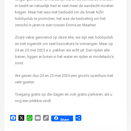
in beeld en natuurlijk had er veel meer de aandacht moeten
krijgen. Maar het was niet bedoeld om de Smek NZH
hobbyclub te promoten, het was de bedoeling om het
verschil in jaren te zien tussen Emma en Maarten.
Zoals vaker genoemd op deze site, we zijn een hobbyclub
en niet ingericht om veel bezoekers te ontvangen. Maar op
24 en 25 mei 2025 a.s. pakken we echt uit. Dan rijden alle
banen, liggen er boten in het water en rijden er modelauto’s
rond.
We geven dus 24 en 25 mei 2025 een groots openhuis met
vele gasten.
Toegang gratis op die dagen en ook gratis parkeren, als u
nog een plekkie vindt.
Facebook
X
WhatsApp
Email
Copy
Delen
Share
Link