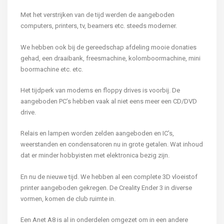
Met het verstrijken van de tijd werden de aangeboden
computers, printers, tv, beamers etc. steeds moderner.
We hebben ook bij de gereedschap afdeling mooie donaties
gehad, een draaibank, freesmachine, kolomboormachine, mini
boormachine etc. etc.
Het tijdperk van modems en floppy drives is voorbij. De
aangeboden PC’s hebben vaak al niet eens meer een CD/DVD
drive.
Relais en lampen worden zelden aangeboden en IC’s,
weerstanden en condensatoren nu in grote getalen. Wat inhoud
dat er minder hobbyisten met elektronica bezig zijn.
En nu de nieuwe tijd. We hebben al een complete 3D vloeistof
printer aangeboden gekregen. De Creality Ender 3 in diverse
vormen, komen de club ruimte in.
Een Anet A8 is al in onderdelen omgezet om in een andere