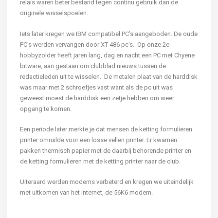
relais waren beter bestand tegen continu gebruik dan de
originele wisselspoelen.
Iets later kregen we IBM compatibel PC’s aangeboden. De oude
PC’s werden vervangen door XT 486 pc’s. Op onze 2e
hobbyzolder heeft jaren lang, dag en nacht een PC met Chyene
bitware, aan gestaan om clubblad nieuws tussen de
redactieleden uit te wisselen. De metalen plaat van de harddisk
was maar met 2 schroefjes vast want als de pc uit was
geweest moest de harddisk een zetje hebben om weer
opgang te komen.
Een periode later merkte je dat mensen de ketting formulieren
printer omruilde voor een losse vellen printer. Er kwamen
pakken thermisch papier met de daarbij behorende printer en
de ketting formulieren met de ketting printer naar de club.
Uiteraard werden modems verbeterd en kregen we uiteindelijk
met uitkomen van het internet, de 56K6 modem.