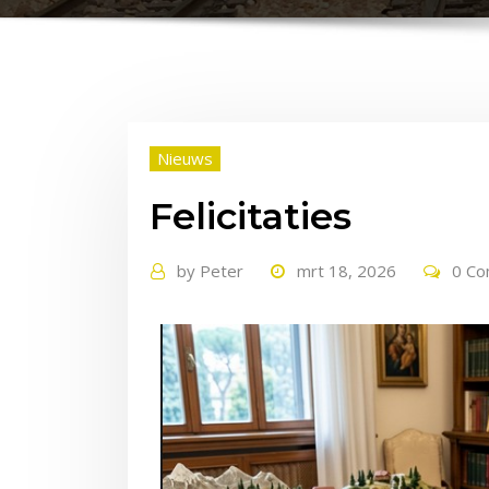
Nieuws
Felicitaties
by
Peter
mrt 18, 2026
0 C