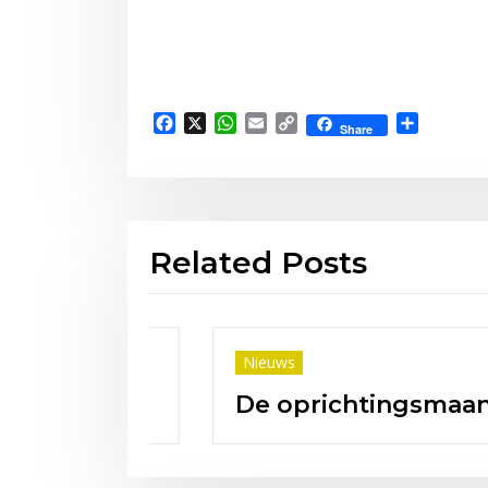
Facebook
X
WhatsApp
Email
Copy
Delen
Share
Link
Related Posts
Nieuws
In 50 jaar van club na