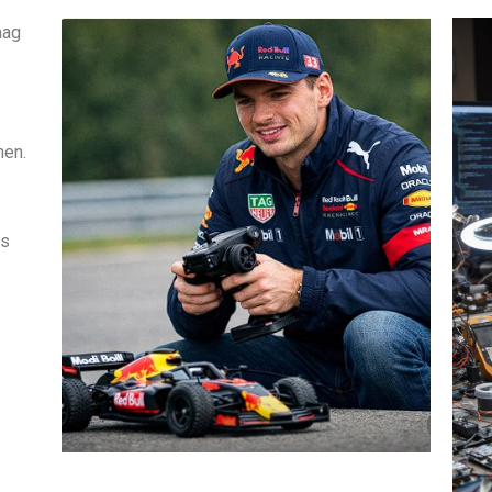
aag
nen.
rs