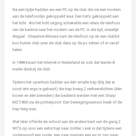
Na een tijdje hadden we een PC op de club die via een modem
aan de telefoonlijn gekoppeld was. Een trafo gekoppeld aan
het licht. Als het licht uitging schakelde een relais de telefoon
van de kantine naar het modem van de PC. In die tijd, vreselijk
illegaal. Cheyenne Bitware nam de telefoon op en een clublid
kon buiten club uren de club data op de pc zetten of er vanaf
halen.
In 1988 kwam het internet in Nederland en ook dat leerde ik
mede dankzij de club.
Tijdens het openhuis hadden we één smalle trap (blij dat er
nooit iets ergs is gebeurt) die trap kreeg 2 verkeerslichten (één
boven en één beneden) die bediend werden met een Sharp
MZ7/800 via de printerpoort. Een bewegingssensor keek of de
trap leeg was.
Wat later offerde de school aan de andere kant van de gang 2
WC’s op voor een extra trap naar zolder. Leuk is dat tijdens een
ouderavond een ouder, een paar mannen een wc in zag gaan,