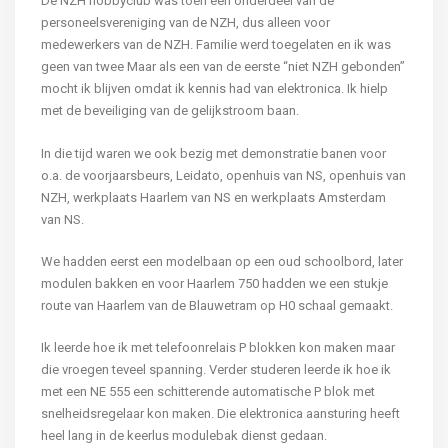
De NZH hobbyclub was toen een onderdeel van de
personeelsvereniging van de NZH, dus alleen voor
medewerkers van de NZH. Familie werd toegelaten en ik was
geen van twee Maar als een van de eerste “niet NZH gebonden”
mocht ik blijven omdat ik kennis had van elektronica. Ik hielp
met de beveiliging van de gelijkstroom baan.
In die tijd waren we ook bezig met demonstratie banen voor
o.a. de voorjaarsbeurs, Leidato, openhuis van NS, openhuis van
NZH, werkplaats Haarlem van NS en werkplaats Amsterdam
van NS.
We hadden eerst een modelbaan op een oud schoolbord, later
modulen bakken en voor Haarlem 750 hadden we een stukje
route van Haarlem van de Blauwetram op H0 schaal gemaakt.
Ik leerde hoe ik met telefoonrelais P blokken kon maken maar
die vroegen teveel spanning. Verder studeren leerde ik hoe ik
met een NE 555 een schitterende automatische P blok met
snelheidsregelaar kon maken. Die elektronica aansturing heeft
heel lang in de keerlus modulebak dienst gedaan.