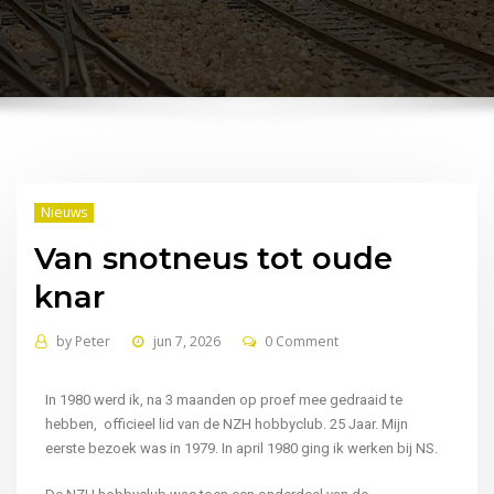
Nieuws
Van snotneus tot oude
knar
by
Peter
jun 7, 2026
0 Comment
In 1980 werd ik, na 3 maanden op proef mee gedraaid te
hebben, officieel lid van de NZH hobbyclub. 25 Jaar. Mijn
eerste bezoek was in 1979. In april 1980 ging ik werken bij NS.