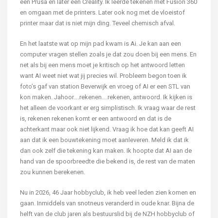
een Prusa en later een Creality. Ik leerde tekenen met Fusion 360
en omgaan met de printers. Later ook nog met de vloeistof
printer maar dat is niet mijn ding. Teveel chemisch afval.
En het laatste wat op mijn pad kwam is Ai. Je kan aan een
computer vragen stellen zoals je dat zou doen bij een mens. En
net als bij een mens moet je kritisch op het antwoord letten
want AI weet niet wat jij precies wil. Probleem begon toen ik
foto’s gaf van station Beverwijk en vroeg of AI er een STL van
kon maken. Jahoor….rekenen….rekenen, antwoord. Ik kijken is
het alleen de voorkant er erg simplistisch. Ik vraag waar de rest
is, rekenen rekenen komt er een antwoord en dat is de
achterkant maar ook niet lijkend. Vraag ik hoe dat kan geeft AI
aan dat ik een bouwtekening moet aanleveren. Meld ik dat ik
dan ook zelf die tekening kan maken. Ik hoopte dat AI aan de
hand van de spoorbreedte die bekend is, de rest van de maten
zou kunnen berekenen.
Nu in 2026, 46 Jaar hobbyclub, ik heb veel leden zien komen en
gaan. Inmiddels van snotneus veranderd in oude knar. Bijna de
helft van de club jaren als bestuurslid bij de NZH hobbyclub of