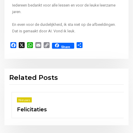
Iedereen bedankt voor alle lessen en voor de leuke leerzame
jaren.
En even voor de duidelijkheid, ik sta niet op de afbeeldingen.
Dat is gemaakt door AI. Vond ik leuk.
Facebook
X
WhatsApp
Email
Copy
Delen
Share
Link
Related Posts
Nieuws
es
In 50 jaar van