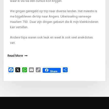
waar ik via via een cursus kon krijgen.
We gingen geregeld op trip naar diverse landen. Het meeste is
me bijgebleven de trip naar Angers. Uitwisseling vanwege
Haarlem 750. Daar zijn dingen gebeurt die ik mijn kleinkinderen
kan vertellen.
Andere trips waren ook leuk en weet ik ook veel anekdotes
van.
Read More
Facebook
X
WhatsApp
Email
Copy
Delen
Share
Link