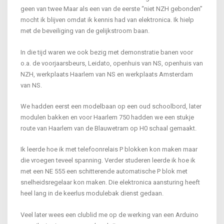
geen van twee Maar als een van de eerste “niet NZH gebonden”
mocht ik blijven omdat ik kennis had van elektronica. Ik hielp
met de beveiliging van de gelijkstroom baan.
In die tijd waren we ook bezig met demonstratie banen voor
o.a. de voorjaarsbeurs, Leidato, openhuis van NS, openhuis van
NZH, werkplaats Haarlem van NS en werkplaats Amsterdam
van NS.
We hadden eerst een modelbaan op een oud schoolbord, later
modulen bakken en voor Haarlem 750 hadden we een stukje
route van Haarlem van de Blauwetram op H0 schaal gemaakt.
Ik leerde hoe ik met telefoonrelais P blokken kon maken maar
die vroegen teveel spanning. Verder studeren leerde ik hoe ik
met een NE 555 een schitterende automatische P blok met
snelheidsregelaar kon maken. Die elektronica aansturing heeft
heel lang in de keerlus modulebak dienst gedaan.
Veel later wees een clublid me op de werking van een Arduino