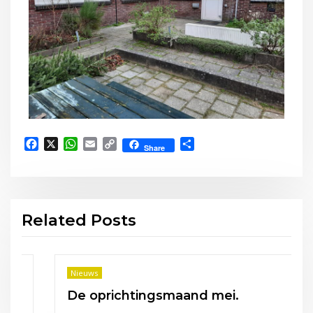
Facebook
X
WhatsApp
Email
Copy
Delen
Share
Link
Related Posts
Nieuws
De oprichtingsmaand mei.