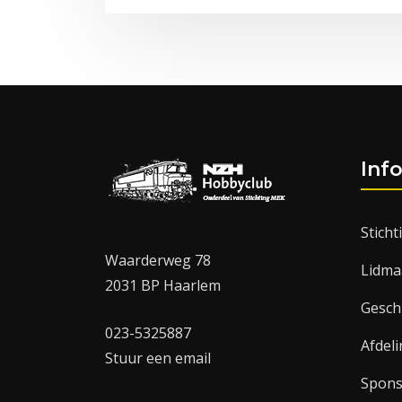
Inf
Stich
Waarderweg 78
Lidma
2031 BP Haarlem
Gesch
023-5325887
Afdel
Stuur een email
Spon