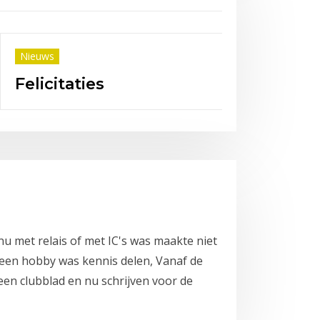
ws
50 jaar van club naar stichting
nu met relais of met IC's was maakte niet
g een hobby was kennis delen, Vanaf de
een clubblad en nu schrijven voor de