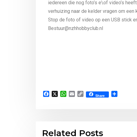
iedereen die nog foto’s e\of video’s heeft
verhuizing naar de kelder vragen om een 
Stop de foto of video op een USB stick e
Bestuur@nzhhobbyclub.nl
Facebook
X
WhatsApp
Email
Copy
Delen
Share
Link
Related Posts