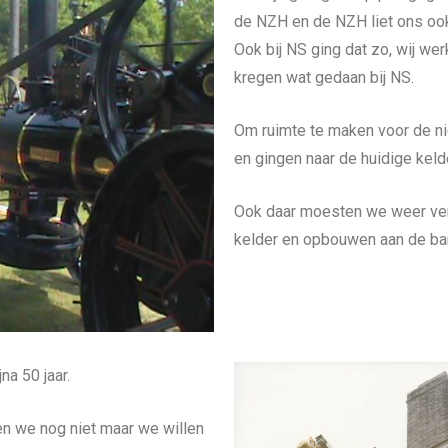
de NZH en de NZH liet ons ook 
Ook bij NS ging dat zo, wij we
kregen wat gedaan bij NS.
Om ruimte te maken voor de 
en gingen naar de huidige kel
Ook daar moesten we weer ve
kelder en opbouwen aan de ba
na 50 jaar.
en we nog niet maar we willen