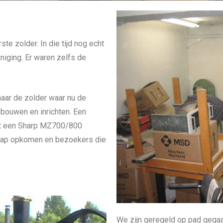
te zolder. In die tijd nog echt
iging. Er waren zelfs de
naar de zolder waar nu de
bouwen en inrichten. Een
met een Sharp MZ700/800
rap opkomen en bezoekers die
We zijn geregeld op pad gegaa