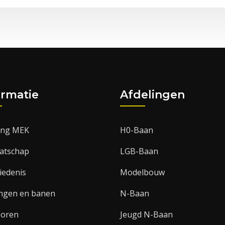
ormatie
Afdelingen
ting MEK
H0-Baan
atschap
LGB-Baan
iedenis
Modelbouw
ingen en banen
N-Baan
soren
Jeugd N-Baan