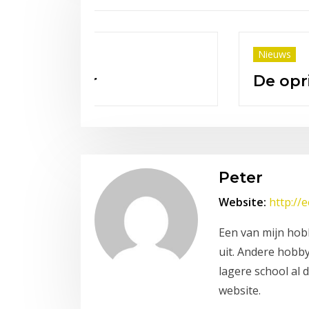
Nieuws
 mei.
Felicitaties
Peter
Website:
http://
Een van mijn hobb
uit. Andere hobby
lagere school al 
website.