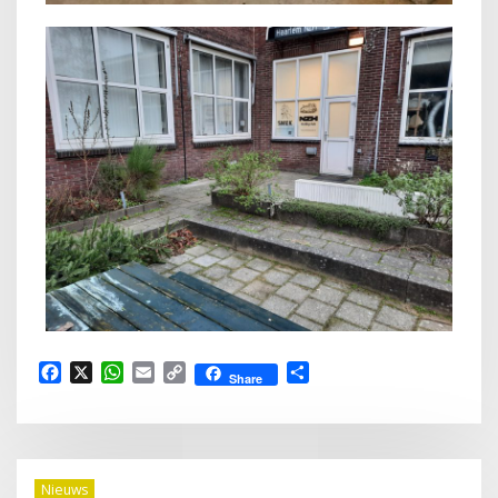
Facebook
X
WhatsApp
Email
Copy
Delen
Share
Link
Nieuws