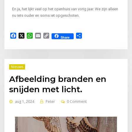
En ja, het lijkt veel op het openhuis van vorig jaar. We zijn alleen
nu iets ouder en soms iet opgeschoten.
Facebook
X
WhatsApp
Email
Copy
Delen
Share
Link
Nieuws
Afbeelding branden en
snijden met licht.
aug 1, 2024
Peter
0 Comment