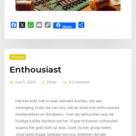
Facebook
X
WhatsApp
Email
Copy
Delen
Share
Link
Nieuws
Enthousiast
nov 5, 2024
Peter
0 Comment
Het kan echt niet te vaak vermeld worden, dat een
vereniging zoals die van ons, valt en staat met enthousiaste
medewerkers en donateurs. Toen wij verhuisden naar de
huidige kelder dachten we het 10 jaar te kunnen volhouden
waarna het geld echt op was. Dank zij een groep leden,
onze tante Agaat, bestaan we nog. Iedereen die een