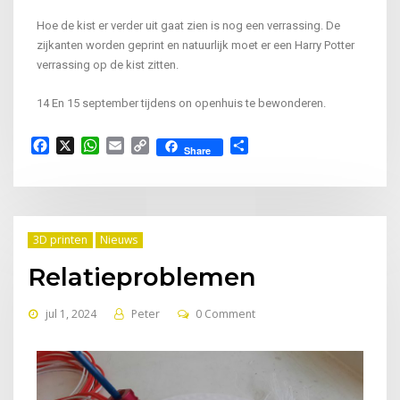
Hoe de kist er verder uit gaat zien is nog een verrassing. De
zijkanten worden geprint en natuurlijk moet er een Harry Potter
verrassing op de kist zitten.
14 En 15 september tijdens on openhuis te bewonderen.
Facebook
X
WhatsApp
Email
Copy
Delen
Share
Link
3D printen
Nieuws
Relatieproblemen
jul 1, 2024
Peter
0 Comment