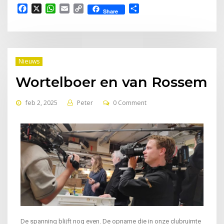
Facebook
X
WhatsApp
Email
Copy
Delen
Share
Link
Nieuws
Wortelboer en van Rossem
feb 2, 2025
Peter
0 Comment
De spanning blijft nog even. De opname die in onze clubruimte