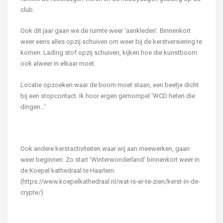
club.
Ook dit jaar gaan we de ruimte weer ‘aankleden’. Binnenkort
weer eens alles opzij schuiven om weer bij de kerstversiering te
komen. Lading stof opzij schuiven, kijken hoe die kunstboom
ook alweer in elkaar moet.
Locatie opzoeken waar de boom moet staan, een beetje dicht
bij een stopcontact. Ik hoor ergen gemompel ‘WCD heten die
dingen…’
Ook andere kerstactiviteiten waar wij aan meewerken, gaan
weer beginnen. Zo start ‘Winterwonderland’ binnenkort weer in
de Koepel kathedraal te Haarlem.
(https://www.koepelkathedraal.nl/wat-is-er-te-zien/kerst-in-de-
crypte/)