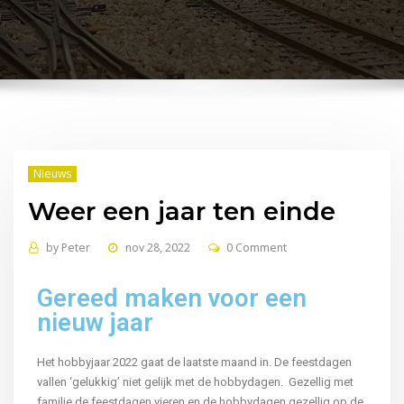
Nieuws
Weer een jaar ten einde
by
Peter
nov 28, 2022
0 Comment
Gereed maken voor een
nieuw jaar
Het hobbyjaar 2022 gaat de laatste maand in. De feestdagen
vallen ‘gelukkig’ niet gelijk met de hobbydagen. Gezellig met
familie de feestdagen vieren en de hobbydagen gezellig op de