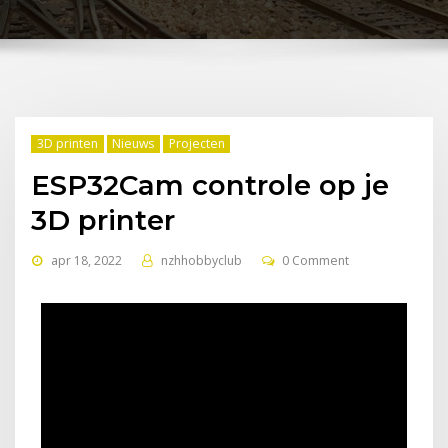
3D printen
Nieuws
Projecten
ESP32Cam controle op je
3D printer
apr 18, 2022
nzhhobbyclub
0 Comment