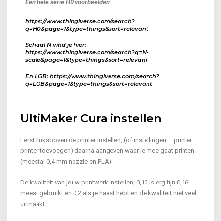
Een hele serie H0 voorbeelden:
https://www.thingiverse.com/search?
q=H0&page=1&type=things&sort=relevant
Schaal N vind je hier:
https://www.thingiverse.com/search?q=N-
scale&page=1&type=things&sort=relevant
En LGB: https://www.thingiverse.com/search?
q=LGB&page=1&type=things&sort=relevant
UltiMaker Cura instellen
Eerst linksboven de printer instellen, (of instellingen – printer –
printer toevoegen) daarna aangeven waar je mee gaat printen.
(meestal 0,4 mm nozzle en PLA)
De kwaliteit van jouw printwerk instellen, 0,12 is erg fijn 0,16
meest gebruikt en 0,2 als je haast hebt en de kwaliteit niet veel
uitmaakt.