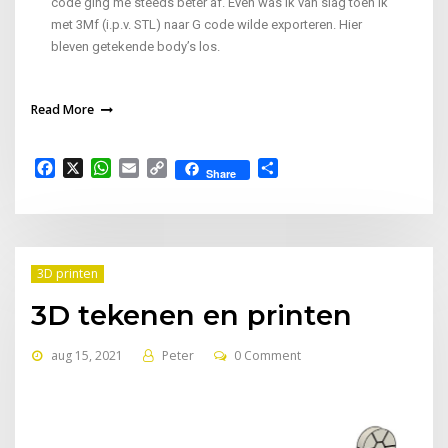
code ging me steeds beter af. Even was ik van slag toen ik
met 3Mf (i.p.v. STL) naar G code wilde exporteren. Hier
bleven getekende body’s los.
Read More
Facebook
X
WhatsApp
Email
Copy
Delen
Share
Link
3D printen
3D tekenen en printen
aug 15, 2021
Peter
0 Comment