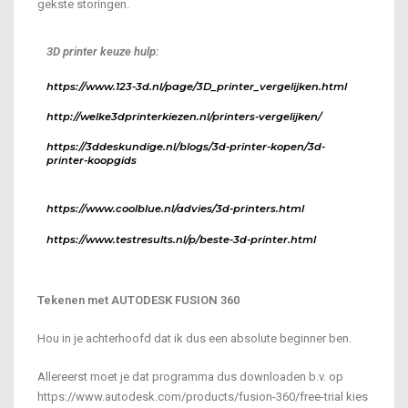
gekste storingen.
3D printer keuze hulp:
https://www.123-3d.nl/page/3D_printer_vergelijken.html
http://welke3dprinterkiezen.nl/printers-vergelijken/
https://3ddeskundige.nl/blogs/3d-printer-kopen/3d-
printer-koopgids
https://www.coolblue.nl/advies/3d-printers.html
https://www.testresults.nl/p/beste-3d-printer.html
Tekenen met AUTODESK FUSION 360
Hou in je achterhoofd dat ik dus een absolute beginner ben.
Allereerst moet je dat programma dus downloaden b.v. op
https://www.autodesk.com/products/fusion-360/free-trial kies