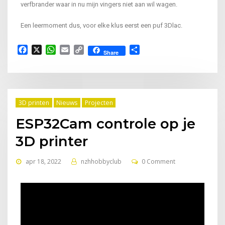
verfbrander waar in nu mijn vingers niet aan wil wagen.
Een leermoment dus, voor elke klus eerst een puf 3Dlac.
Facebook
X
WhatsApp
Email
Copy
Delen
Share
Link
3D printen
Nieuws
Projecten
ESP32Cam controle op je
3D printer
apr 18, 2022
nzhhobbyclub
0 Comment