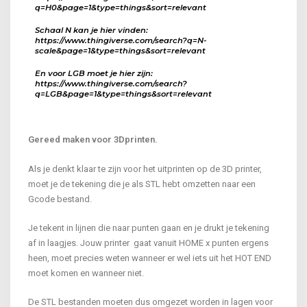
q=H0&page=1&type=things&sort=relevant
Schaal N kan je hier vinden:
https://www.thingiverse.com/search?q=N-
scale&page=1&type=things&sort=relevant
En voor LGB moet je hier zijn:
https://www.thingiverse.com/search?
q=LGB&page=1&type=things&sort=relevant
Gereed maken voor 3Dprinten.
Als je denkt klaar te zijn voor het uitprinten op de 3D printer,
moet je de tekening die je als STL hebt omzetten naar een
Gcode bestand.
Je tekent in lijnen die naar punten gaan en je drukt je tekening
af in laagjes. Jouw printer gaat vanuit HOME x punten ergens
heen, moet precies weten wanneer er wel iets uit het HOT END
moet komen en wanneer niet.
De STL bestanden moeten dus omgezet worden in lagen voor