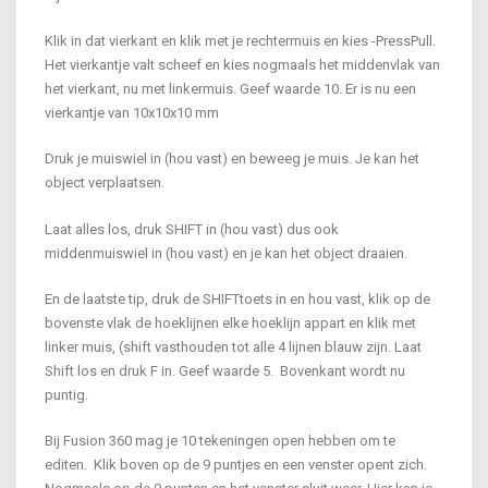
Klik in dat vierkant en klik met je rechtermuis en kies -PressPull.
Het vierkantje valt scheef en kies nogmaals het middenvlak van
het vierkant, nu met linkermuis. Geef waarde 10. Er is nu een
vierkantje van 10x10x10 mm
Druk je muiswiel in (hou vast) en beweeg je muis. Je kan het
object verplaatsen.
Laat alles los, druk SHIFT in (hou vast) dus ook
middenmuiswiel in (hou vast) en je kan het object draaien.
En de laatste tip, druk de SHIFTtoets in en hou vast, klik op de
bovenste vlak de hoeklijnen elke hoeklijn appart en klik met
linker muis, (shift vasthouden tot alle 4 lijnen blauw zijn. Laat
Shift los en druk F in. Geef waarde 5. Bovenkant wordt nu
puntig.
Bij Fusion 360 mag je 10 tekeningen open hebben om te
editen. Klik boven op de 9 puntjes en een venster opent zich.