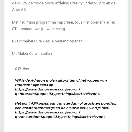
de MK2S de modelbouw afdeling Creality Ender V3 pro en de
Anet A6.
Met het Prusa programma importeer, (dus niet openen) je het
STL bestand van jouw tekening.
Bij Ultimaker Cura kies je bestand openen
UltiMaker Cura instellen
ST
L tips:
Wil je de Adriaan molen uitprinten of het wapen van
Haarlem? kijk eens op
https://www.thingiverse.com/search?
q=Haarlem&page=1&type=things&sort=relevant.
Het koninklijkpaleis van Amsterdam of grachten pandjes,
een amsterdammertje en de nieuwe kerk, vind je hier.
https://www.thingiverse.com/search?
q=Amsterdam&page=1&type=things&sort=relevant