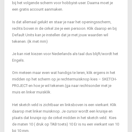
bij het volgende scherm voor hobbyist-user. Daarna moet je
een gratis account aanmaken.
Is dat allemaal gelukt en staar je naar het openingsscherm,
rechts boven in de cirkel zie je een persoon. Klik daarop en bij
Default Units kan je instellen dat je met jouw waarden wil
tekenen. (ik met mm)
Je kan niet kiezen voor Nederlands als taal dus blijft/wordt het
Engels.
Om meteen maar even wat handigs te leren, klik ergens in het
midden op het scherm op je rechtermuisknop kies – SKETCH-
PROJECT-en hoe je wil tekenen.(ga naar rechtsonder met je
muis en linker muisklik.
Het sketch veld is zichtbaar en linksboven is een vierkant. Klik
daarop met linker muisknop. Je cursor wordt een kruisje en
plaats dat kruisje op de cirkel midden in het sketch veld. Kies
de maten 10 ( druk op TAB toets) 10 Er is nu een vierkant van 10
bij 10 mm.