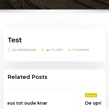
Test
by
nzhhobbyclub
apr 13, 2021
0 Comment
Related Posts
Nieuws
knar
De oprichtingsmaand mei.