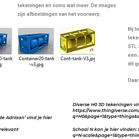
tekeningen en soms wat meer. De images
zijn afbeeldingen van het voorwerp.
Bij 
teke
STL 
een 
dit 
Daar
Diverse H0 3D tekeningen vin
https://www.thingiverse.com
q=H0&page=1&type=things&s
 Adriaan’ vind je hier
relevant
Schaal N kan je hier vinden:
q=N-scale&page=1&type=thin