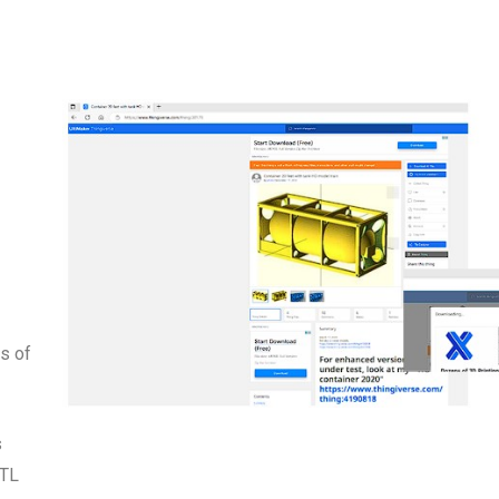
s of
s
STL