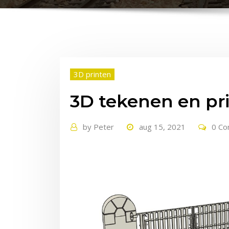
3D printen
3D tekenen en pr
by
Peter
aug 15, 2021
0 C