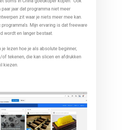
k het soms in China goedkoper kopen. Ook
n paar jaar dat programma niet meer
ntwerpen zit waar je niets meer mee kan.
ic programma’s. Mijn ervaring is dat freeware
 wordt en langer bestaat.
 je lezen hoe je als absolute beginner,
of tekenen, die kan slicen en afdrukken
l kiezen.