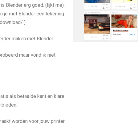
s Blender erg goed. (lijkt me).
an je met Blender een tekening
/download/ )
erder maken met Blender.
probeerd maar vond ik niet
atis als betaalde kant en klare
nbieden.
akt worden voor jouw printer