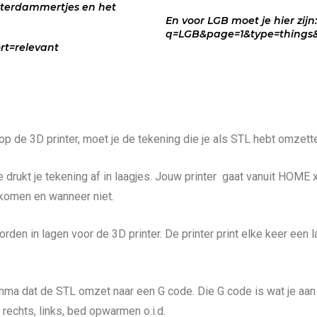
sterdammertjes en het
En voor LGB moet je hier zij
q=LGB&page=1&type=things&
t=relevant
en op de 3D printer, moet je de tekening die je als STL hebt omze
 je drukt je tekening af in laagjes. Jouw printer gaat vanuit HOM
komen en wanneer niet.
 in lagen voor de 3D printer. De printer print elke keer een la
mma dat de STL omzet naar een G code. Die G code is wat je aan d
 rechts, links, bed opwarmen o.i.d.