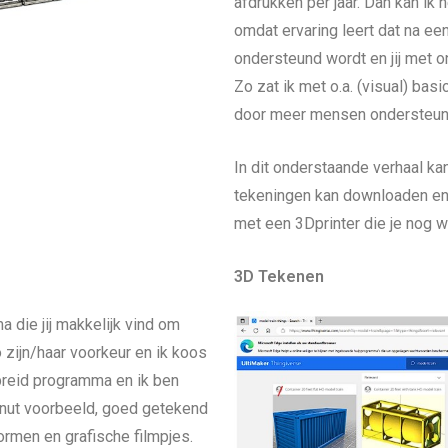
afdrukken per jaar. Dan kan i
omdat ervaring leert dat na ee
ondersteund wordt en jij met o
Zo zat ik met o.a. (visual) bas
door meer mensen ondersteund
In dit onderstaande verhaal kan
tekeningen kan downloaden en/
met een 3Dprinter die je nog wi
3D Tekenen
 die jij makkelijk vind om
 zijn/haar voorkeur en ik koos
breid programma en ik ben
onut voorbeeld, goed getekend
ormen en grafische filmpjes.